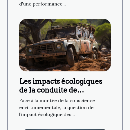
d'une performance...
Les impacts écologiques
de la conduite de
véhicules de sports
Face à la montée de la conscience
extrêmes et comment les
environnementale, la question de
l’impact écologique des...
minimiser