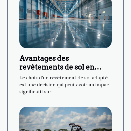
Avantages des
revêtements de sol en
résine dans divers
Le choix d'un revêtement de sol adapté
secteurs d'activité
est une décision qui peut avoir un impact
significatif sur...