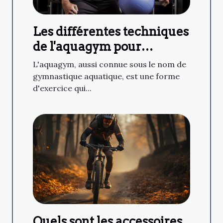
Les différentes techniques
de l'aquagym pour
renforcer les muscles du
L'aquagym, aussi connue sous le nom de
corps en douceur
gymnastique aquatique, est une forme
d'exercice qui...
Quels sont les accessoires