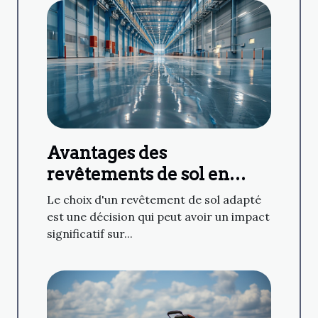
Avantages des
revêtements de sol en
résine dans divers
Le choix d'un revêtement de sol adapté
secteurs d'activité
est une décision qui peut avoir un impact
significatif sur...