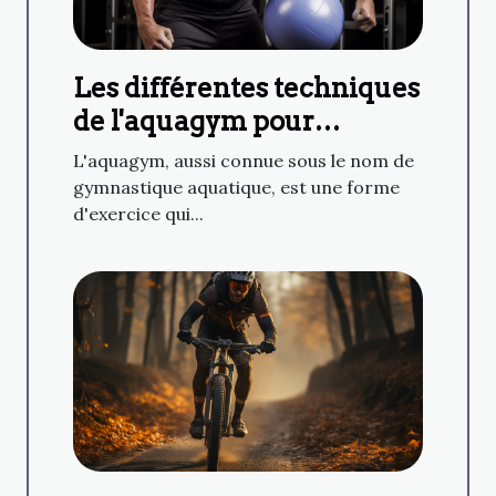
Les différentes techniques
de l'aquagym pour
renforcer les muscles du
L'aquagym, aussi connue sous le nom de
corps en douceur
gymnastique aquatique, est une forme
d'exercice qui...